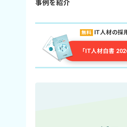
事例を紹介
IT人材の
無料
「IT人材白書 2