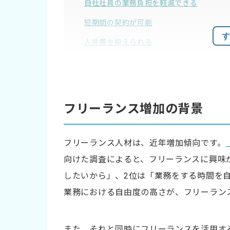
自社社員の業務負担を軽減できる
短期間の契約が可能
す
人件費を抑えられる
専門的なスキルを導入できる
即日稼働できる場合がある
フリーランス増加の背景
フリーランスを活用するデメリット
継続的に依頼できるか分からない
フリーランス人材は、近年増加傾向です。
対応可能な業務量に限りがある
向けた調査によると、フリーランスに興味
能力不足の人材とマッチする可能性がある
したいから」、2位は「業務をする時間を
情報漏洩のリスクがある
業務における自由度の高さが、フリーラン
フリーランスを活用できる分野
また、それと同時にフリーランスを活用す