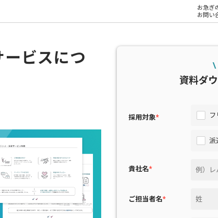
お急ぎ
お問い
サービスにつ
\
資料ダウ
フ
採用対象
*
派
貴社名
*
ご担当者名
*