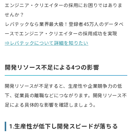
エンジニア・クリエイターの採用にお困りではありま
ノーコードツールを導入する
せんか？
既存事業に集中して資金をつくる
レバテックなら業界最大級！登録者45万人のデータベ
ースでエンジニア・クリエイターの採用成功を実現
開発ソースに関するよくある質問
⇒レバテックについて詳細を知りたい
Q.開発リソースとは？
Q.開発リソースが不足する問題は？
開発リソース不足による4つの影響
Q.開発リソースが不足する原因は？
Q.開発リソース不足を解消するには？
開発リソースが不足すると、生産性や企業競争力の低
下、従業員の離職などにつながります。開発リソース不
足による具体的な影響を確認しましょう。
1.生産性が低下し開発スピードが落ちる