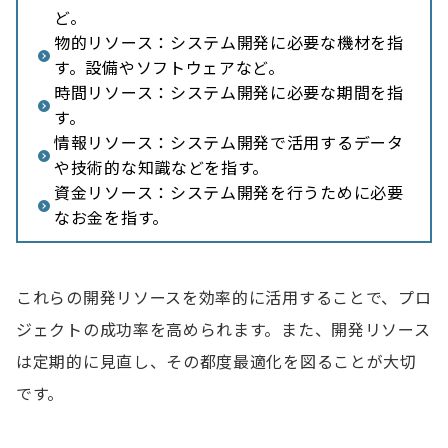
ど。
予算が不足している
物的リソース：システム開発に必要な機材を指
す。設備やソフトウェアなど。
リソースの不足を解消する開発手法
時間リソース：システム開発に必要な期間を指
オフショア開発
す。
情報リソース：システム開発で活用するデータ
ニアショア開発
や技術的な知識などを指す。
ラボ型開発
資金リソース：システム開発を行うために必要
なお金を指す。
その他の開発リソース不足を解消する方法
現状の開発リソースを最適化する
これらの開発リソースを効率的に活用することで、プロ
社員を育成して人的リソースを補う
ジェクトの成功率を高められます。また、開発リソース
社内の環境を改善する
は定期的に見直し、その都度最適化を図ることが大切
です。
新たな人材を採用する
幅広い人材が活躍できる制度を整える