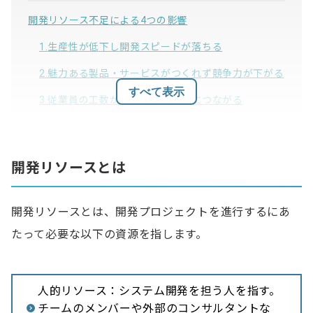
開発リソース不足による4つの影響
1.生産性が低下し開発スピードが落ちる
2.魅力ある製品・サービスがつくれず競争力が下がる
すべて表示
3.従業員の工数が過多になり離職につながる
4.スケジュールが遅れる可能性が出てくる
開発リソースとは
システム開発リソースが不足する理由
IT人材が不足している
開発リソースとは、開発プロジェクトを進行するにあ
IT需要が増加している
たって必要な以下の資源を指します。
技術が高度化している
開発途中で変更が発生する
人的リソース：システム開発を担う人を指す。
企業の制度や方針に問題がある
チームのメンバーや外部のコンサルタントな