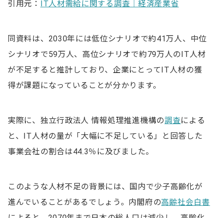
引用元：
IT人材需給に関する調査｜経済産業省
同資料は、2030年には低位シナリオで約41万人、中位
シナリオで59万人、高位シナリオで約79万人のIT人材
が不足すると推計しており、企業にとってIT人材の獲
得が課題になっていることが分かります。
実際に、独立行政法人 情報処理推進機構の
調査
による
と、IT人材の量が「大幅に不足している」と回答した
事業会社の割合は44.3％に及びました。
このような人材不足の背景には、国内で少子高齢化が
進んでいることがあるでしょう。内閣府の
高齢社会白書
によると、2070年まで日本の総人口は減少し、高齢化