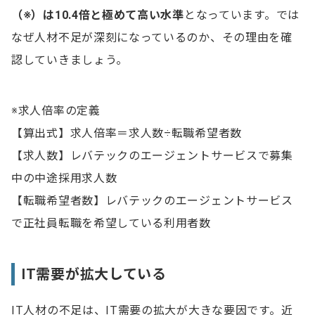
企業がIT人材を確保すべき理由
（※）は10.4倍と極めて高い水準
となっています。では
IT人材不足に対する国の対応
なぜ人材不足が深刻になっているのか、その理由を確
認していきましょう。
IT人材を確保する9つの方法
1.外部からIT人材を採用する
※求人倍率の定義
2.フリーランスを活用する
【算出式】求人倍率＝求人数÷転職希望者数
3.IT人材を育成する
【求人数】レバテックのエージェントサービスで募集
4.オフショア開発を行う
中の中途採用求人数
【転職希望者数】レバテックのエージェントサービス
5.ニアショア開発を行う
で正社員転職を希望している利用者数
6.社内業務を見直す
7.アウトソーシングを活用する
IT需要が拡大している
8.社内環境や待遇を改善する
IT人材の不足は、IT需要の拡大が大きな要因です。近
9.定着率を高める