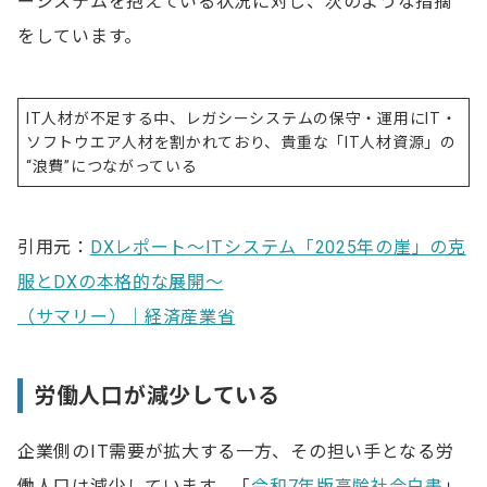
ーシステムを抱えている状況に対し、次のような指摘
Q.企業がIT人材を育成する方法は？
をしています。
IT人材が不足する中、レガシーシステムの保守・運用にIT・
ソフトウエア人材を割かれており、貴重な「IT人材資源」の
“浪費”につながっている
引用元：
DXレポート～ITシステム「2025年の崖」の克
服とDXの本格的な展開～
（サマリー）｜経済産業省
労働人口が減少している
企業側のIT需要が拡大する一方、その担い手となる労
働人口は減少しています。「
令和7年版高齢社会白書
」