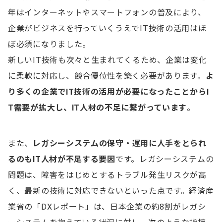
年はインターネットやスマートフォンの普及により、
IT人材を育成する際の3つのポイント
企業がビジネスを行っていくうえでIT技術の活用はほ
1.IT人材を育成する目的を明確にする
ぼ必須になりました。
新しいIT技術も次々と生まれてくるため、企業は変化
2.座学とOJTを組み合わせて育成する
に柔軟に対応し、競合優位性を築く必要があります。
よ
3.マナビDXを活用する
り多くの企業でIT技術の活用が必要になったことからI
T需要が拡大し、IT人材の不足に繋がっています
。
社内でIT人材を育成するメリットとデメリット
メリット
また、
レガシーシステムの保守・運用に人手をとられ
デメリット
るのもIT人材が不足する要因
です。レガシーシステムの
IT人材の確保に関するよくある質問
問題は、障害をはじめとするトラブル発生リスクが高
く、最新の技術に対応できないといった点です。経済産
Q.なぜIT人材は不足している？
業省の「DXレポート」は、日本企業の約8割がレガシ
Q.IT人材を確保するにはどうすればいい？