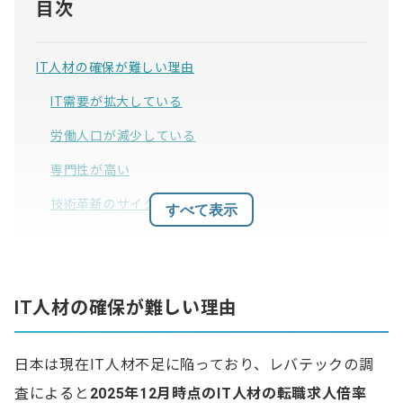
目次
IT人材の確保が難しい理由
IT需要が拡大している
労働人口が減少している
専門性が高い
技術革新のサイクルが早い
すべて表示
IT人材の種類と推計人数
先端IT人材が特に不足している
IT人材の確保が難しい理由
人材不足が特に目立つ分野
日本は現在IT人材不足に陥っており、レバテックの調
日本企業のDX進捗状況
査によると
2025年12月時点のIT人材の転職求人倍率