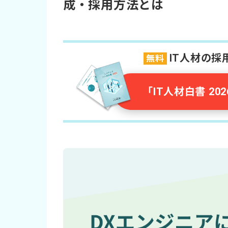
成・採用方法とは
IT人材の
無料
「IT人材白書 2