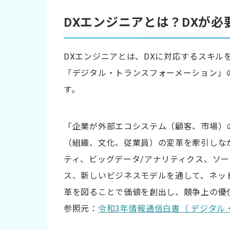
DXの戦略立案
DXエンジニアとは？DXが
プロジェクトの推進
DX推進のための運用体制の構築
DXエンジニアとは、DXに対応するスキル
DXエンジニアに必要なスキルとマインドセッ
「デジタル・トランスフォーメーション」
す。
DXエンジニアに必要なスキル
DXエンジニアに必要な素養
「企業が外部エコシステム（顧客、市場）
資格はスキル評価の参考になる
（組織、文化、従業員）の変革を牽引しな
ティ、ビッグデータ/アナリティクス、ソ
DXエンジニアを確保する方法
ス、新しいビジネスモデルを通して、ネッ
社内で育成する
革を図ることで価値を創出し、競争上の優
新規で雇用する
参照元：
令和3年情報通信白書（ デジタ
フリーランスを活用する