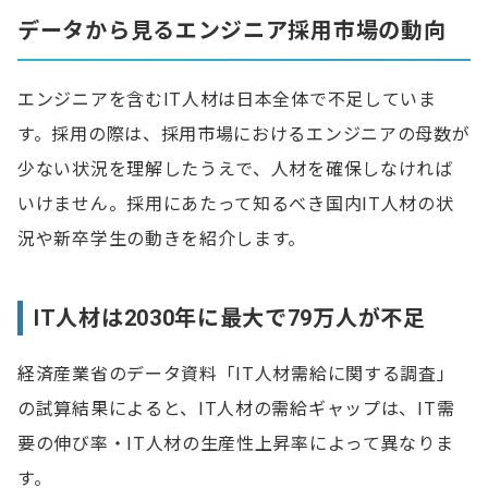
1.エンジニアが不足している
データから見るエンジニア採用市場の動向
2.エンジニアが求める条件を提示できない
3.スキルの見極めが難しい
エンジニアを含むIT人材は日本全体で不足していま
す。採用の際は、採用市場におけるエンジニアの母数が
エンジニア確保の手法8選
少ない状況を理解したうえで、人材を確保しなければ
1.人材紹介サービス
いけません。採用にあたって知るべき国内IT人材の状
2.ダイレクトリクルーティング
況や新卒学生の動きを紹介します。
3.求人媒体への掲載
IT人材は2030年に最大で79万人が不足
4.リファラル採用
5.転職イベント
経済産業省のデータ資料「IT人材需給に関する調査」
6.SNS採用
の試算結果によると、IT人材の需給ギャップは、IT需
7.派遣を活用する
要の伸び率・IT人材の生産性上昇率によって異なりま
す。
8.フリーランスを活用する