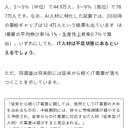
人、2～5％（中位）で44.9万人、3～9％（高位）で78.
2.エンジニアにとって魅力的な求人を作成する
7万人です。なお、AI人材に特化した試算では、2030年
3.優秀なエンジニアを見抜く
の需給ギャップは12.4万人という結果も出ています（A
4.面接官の印象アップを意識する
I需要の平均伸び率16.1%・生産性上昇率0.7％で算
5.選考は短期で終わらせる
出）。いずれにしても、
IT人材は不足状態にあるとい
6.内定後のフォローを手厚くする
えるでしょう
。
エンジニアの採用に関するよくある質問
ただ、同調査は将来的には従来から続くIT需要が落ち
Q.エンジニアの採用は難しいというデータがある？
つくことを示しています。
Q.エンジニアの採用手法には何がある？
Q.エンジニアの採用を成功させるにはどうすれば良
「従来から続くIT需要に関しては、依然としてIT需要の大半
い？
を占めるものの、中長期的には、徐々に市場規模が縮小する
と予想され、従来からのIT需要に対応するIT人材（従来型 IT
人材）の需要は減少すると見込まれる。」