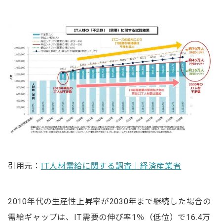
エンジニア採用を成功させるために必要な準備7選
1.ペルソナ設計で適切なターゲットを設定する
2.現場のエンジニアと連携する
3.条件を緩和してターゲットを広げる
4.転職潜在層へアピールする
5.採用手法を見直す
6.エンジニアの心理を知ることも必要
7.残業時間削減やリモート導入など社内環境を整備す
引用元：
IT人材需給に関する調査｜経済産業省
る
書類選考から内定後までエンジニア選考の6つの注意点
2010年代の生産性上昇率が2030年まで継続した場合の
1.書類だけで人材を判断しない
需給ギャップは、IT需要の伸び率1％（低位）で16.4万