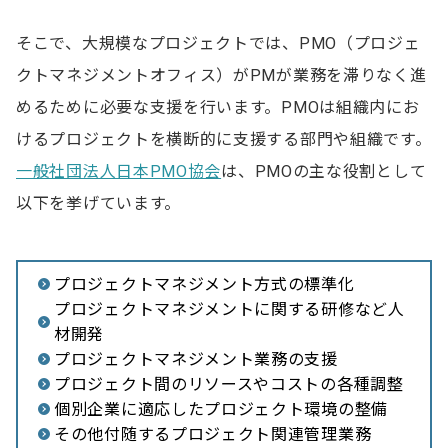
社内にPMO組織を常設する
プロジェクトごとにPMOを設置する
そこで、大規模なプロジェクトでは、PMO（プロジェ
クトマネジメントオフィス）がPMが業務を滞りなく進
アウトソーシングを利用する
めるために必要な支援を行います。PMOは組織内にお
PMOを社内で組織するか外部に頼るか迷ったら
けるプロジェクトを横断的に支援する部門や組織です。
一般社団法人日本PMO協会
は、PMOの主な役割として
社内PMOでよくある特徴と費用目安
以下を挙げています。
外部サービスのPMOの特徴と費用目安
PMの配置やPMOを導入するうえで参考になる資格
プロジェクトマネジメント方式の標準化
PM関連資格
プロジェクトマネジメントに関する研修など人
材開発
PMO関連資格
プロジェクトマネジメント業務の支援
プロジェクト間のリソースやコストの各種調整
PMOに関するよくある質問
個別企業に適応したプロジェクト環境の整備
その他付随するプロジェクト関連管理業務
Q.PMとPMOの違いは？