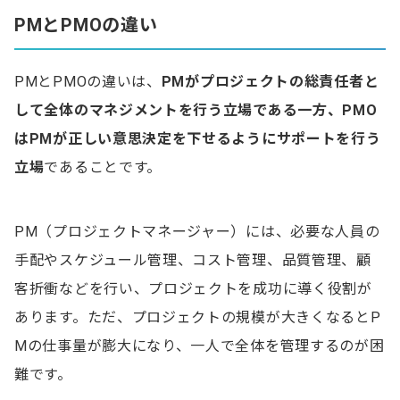
PMとPMOの違い
PMOを導入するメリット
メリット1：PMの負担軽減ができ素早い意思決定が
できる
PMとPMOの違いは、
PMがプロジェクトの総責任者と
して全体のマネジメントを行う立場である一方、PMO
メリット2：複数人でプロジェクト管理のノウハウを
共有できる
はPMが正しい意思決定を下せるようにサポートを行う
立場
であることです。
PMOを導入するデメリット
デメリット1：人間関係に影響があり意見の対立が生
PM（プロジェクトマネージャー）には、必要な人員の
じやすくなる
手配やスケジュール管理、コスト管理、品質管理、顧
デメリット2：人件費が増加する
客折衝などを行い、プロジェクトを成功に導く役割が
あります。ただ、プロジェクトの規模が大きくなるとP
PMOを導入したほうが良いケース
Mの仕事量が膨大になり、一人で全体を管理するのが困
PMOの導入方法
難です。