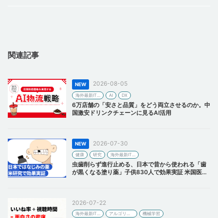
関連記事
2026-08-05
海外最新IT事情
AI
DX
6万店舗の「安さと品質」をどう両立させるのか。中
国激安ドリンクチェーンに見るAI活用
2026-07-30
健康
研究
海外最新IT事情
虫歯削らず進行止める、日本で昔から使われる「歯
が黒くなる塗り薬」子供830人で効果実証 米国医学
誌に掲載【研究紹介】
2026-07-22
海外最新IT事情
アルゴリズム
機械学習