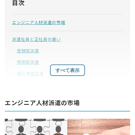
目次
エンジニア人材派遣の市場
派遣社員と正社員の違い
登録型派遣
常用型派遣
すべて表示
紹介予定派遣
派遣エンジニアを活用するメリット
エンジニア人材派遣の市場
必要なスキルを持った人材を確保できる
繁忙期に限定して一時的に人員を充当できる
フリーランスに業務委託するという選択肢もある