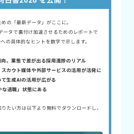
材白書2026 を公開！
ための「最新データ」がここに。
をデータで裏付け​加速させるためのレポートで
功への具体的なヒントを数字で示します。
傾向。業態で差が出る採用進捗のリアル​
。スカウト媒体や外部サービスの活用が活発に
いて生成AIの活用が広がる
静かな退職」状態にある
知りたい方は以下より無料でダウンロードし、