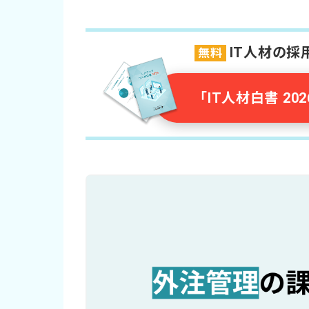
IT人材の
無料
「IT人材白書 2