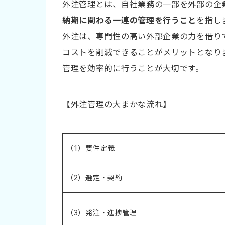
外注管理とは、自社業務の一部を外部の企
外注管理システムを導入する
納期に関わる一連の管理を行うこと
を指し
外注は、専門性の高い外部企業の力を借り
外注管理を成功させるポイント
コストを削減できることがメリットとなり
明確な要件定義と目標設定を行う
管理を効率的に行うことが大切です。
進捗状況を定期的に確認する
コミュニケーションルールを確立する
【外注管理の大まかな流れ】
社内承認フローを整備する
外注管理システム導入で得られるメリット
（1）要件定義
進捗状況を一元管理できる
（2）選定・契約
情報共有がスムーズになる
履歴によって透明性が高まる
（3）発注・進捗管理
属人化を解消しリスクを減らせる