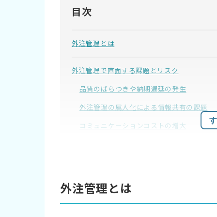
目次
外注管理とは
外注管理で直面する課題とリスク
品質のばらつきや納期遅延の発生
外注管理の属人化による情報共有の課題
す
コミュニケーションコストの増大
セキュリティリスクの管理不足
外注管理を効率化する方法
外注管理とは
マニュアルやテンプレートを整備する
外注管理を見える化する