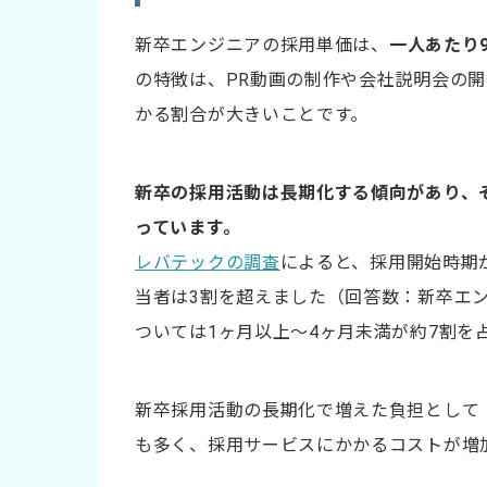
3.現実的な採用ターゲットを設定する
新卒エンジニアの採用単価は、
一人あたり
4.情報発信を強化し母集団を形成する
の特徴は、PR動画の制作や会社説明会の
かる割合が大きいことです。
5.選考フローを効率化する
6.内定辞退や離職を防ぐ
新卒の採用活動は長期化する傾向があり、
採用単価に関するよくある質問
っています。
Q.中途採用にかかる平均的な採用単価は？
レバテックの調査
によると、採用開始時期
当者は3割を超えました（回答数：新卒エン
Q.新卒採用にかかる平均的な採用単価は？
ついては1ヶ月以上～4ヶ月未満が約7割を
Q.業種別の採用コストは？
Q採用単価を削減するには？
新卒採用活動の長期化で増えた負担として
も多く、採用サービスにかかるコストが増