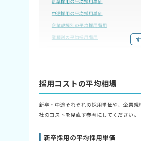
新卒採用の平均採用単価
中途採用の平均採用単価
企業規模別の平均採用費用
業種別の平均採用費用
す
そもそも採用単価とは
採用単価の内訳
採用コストの平均相場
外部コスト
内部コスト
新卒・中途それぞれの採用単価や、企業規
採用単価を削減するための6つの方法
社のコストを見直す参考にしてください。
1.利用している採用サービスを見直す
新卒採用の平均採用単価
2.低コストな採用手法を導入する