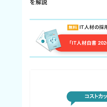
を解説
IT人材の
無料
「IT人材白書 2