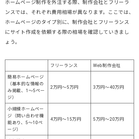
ホームページ制作を外注する際、制作会社とフリーラ
ページ数を調整する
ンスでは、それぞれ費用相場が異なります。ここでは、
自社で作成する
ホームページのタイプ別に、制作会社とフリーランス
にサイト作成を依頼する際の相場を確認していきまし
ホームページ作成をフリーランスに依頼するメリット
ょう。
制作会社に依頼するより費用を抑えやすい
柔軟に対応してもらいやすい
フリーランス
Web制作会社
簡易ホームページ
ホームページ作成をフリーランスに依頼するデメリット
（基本的な情報の
2万円～5万円
3万円～40万円
制作以外のスキルが不足している場合がある
み掲載、1～5ペー
ジ）
途中で連絡がとれなくなる可能性がある
小規模ホームペー
ジ（問い合わせ機
4万円～15万円
5万円～20万円
ホームページ作成を依頼できるフリーランスの探し方
能あり、5～10ペ
ージ）
エージェントに依頼する