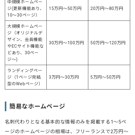
中規模ホームペー
クラウドソーシングを利用する
ジ(更新機能あり、
15万円～50万円
20万円〜80万円
10〜30ページ）
SNSを活用する
大規模ホームペー
社員の知り合いから紹介してもらう
ジ（オリジナルデ
ザイン、会員機能
30万円～100万円
50万円〜120万円
フリーランスにサイト制作を依頼する際の3つの注意点
やECサイト機能な
どあり、30ペー
ジ〜)
1.明確な見積もりを出してもらう
ランディングペー
2.実績を確認する
ジ（1ページ完結
3万円～30万円
5万円～50万円
3.契約内容を書面に残す
型のWebページ）
ホームページ作成を成功させるためのポイント
簡易なホームページ
ホームページの目的を明確にする
名刺代わりとなる基本的な情報のみを掲載する1～5ペ
ホームページの作成方法を決める
ージのホームページの相場は、フリーランスで2万円～
参考にするホームページを準備する