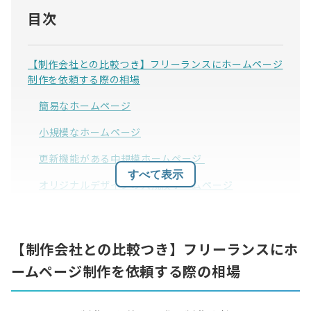
目次
【制作会社との比較つき】フリーランスにホームページ
制作を依頼する際の相場
簡易なホームページ
小規模なホームページ
更新機能がある中規模ホームページ
すべて表示
オリジナルデザインの大規模ホームページ
ランディングページ（LP）
【制作会社との比較つき】フリーランスにホ
ホームページ作成の費用を抑えるポイント
ームページ制作を依頼する際の相場
できる限り自社で素材を用意する
依頼範囲を絞る