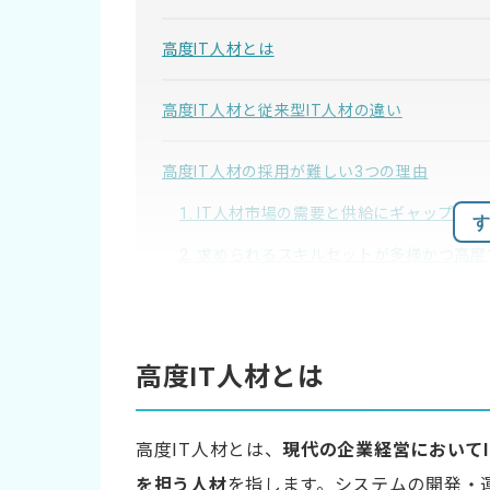
高度IT人材とは
高度IT人材と従来型IT人材の違い
高度IT人材の採用が難しい3つの理由
1. IT人材市場の需要と供給にギャップがあ
す
2. 求められるスキルセットが多様かつ高
3. 企業の評価制度や文化と高度IT人材の
高度IT人材を確保する方法
高度IT人材とは
採用手法の選択肢を広げる
魅力的な労働条件や環境を提示する
高度IT人材とは、
現代の企業経営において
成長機会やスキルアップの支援体制を明示
を担う人材
を指します。システムの開発・