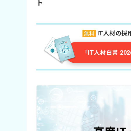
ト
IT人材の
無料
「IT人材白書 2