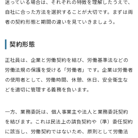
迷っている場合は、それぞれの特徴を理解したうえで、
業務委託のデメリット
自社に合った方法を選択することが大切です。まずは両
正社員雇用と業務委託契約、どちらを選ぶべきか
者の契約形態と期間の違いを見ていきましょう。
正社員を選んだ方が良いケース
契約形態
業務委託を選んだ方が良いケース
正社員は、企業と労働契約を結び、労働基準法などの
正社員と業務委託に関するよくある質問
労働法規の保護を受ける「労働者」です。企業は労働者
Q1.正社員と業務委託はどちらがコストを抑えられま
すか？
の使用者として、労働時間、休憩、休日、安全衛生な
どを適切に管理する義務を負います。
Q2.正社員一人当たりの人件費の内訳を教えてくださ
い
一方、業務委託は、個人事業主や法人と業務委託契約
を結びます。これは民法上の請負契約や（準）委任契約
に該当し、労働契約ではないため、原則として労働法