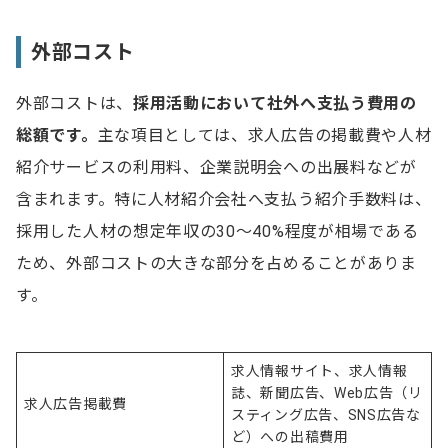
ダイレクトリクルーティング
リファラル採用
外部コスト
SNS
外部コストは、
採用活動において社外へ支払う費用の
オウンドメディア
総額です。
主な項目としては、求人広告の掲載費や人材
紹介サービスの利用料、企業説明会への出展料などが
フリーランスの活用で採用コストを抑える方法もある
含まれます。特に人材紹介会社へ支払う紹介手数料は、
採用した人材の想定年収の30～40%程度が相場である
採用コストの計算方法に関するよくある質問
ため、外部コストの大きな部分を占めることがありま
Q.採用コストの計算式を教えてください
す。
Q.一人あたりの採用にかかる費用はどのくらいです
か？
Q.採用コストを削減するにはどうしたら良いです
求人情報サイト、求人情報
か？
誌、新聞広告、Web広告（リ
求人広告掲載費
スティング広告、SNS広告な
ど）への出稿費用