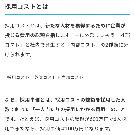
採用コストとは
中途採用のコスト平均
採用コストとは、
新たな人材を獲得するために企業が
採用コストを削減するためのポイント
投じる費用の総額を指します。
主に外部に支払う「外部
コスト」と社内で発生する「内部コスト」の2種類に分
ミスマッチを防ぐ工夫をする
けられます。
歩留まりを分析し改善策を考える
選考フローを見直し効率化する
採用コスト = 外部コスト + 内部コスト
採用プロセスを効率化するツールを導入する
利用中のサービスを見直し費用対効果が高い手法を
選ぶ
なお、
採用単価とは、採用コストの総額を採用した人
内定後のフォローを手厚くして辞退を防ぐ
数で割った「一人当たりの採用にかかる費用」のこと
です。
たとえば、採用コストの総額が600万円で6人採
採用コストの削減に効果的な採用手法
用できたなら、採用単価は100万円となります。