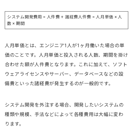
開発規模
システム開発費用 = 人件費 + 諸経費人件費 = 人月単価 × 人
システム開発の費用を抑えるには
数 × 期間
自社での開発を検討する
内製化できる部分を見つける
人月単価とは、エンジニア1人が1ヶ月働いた場合の単
詳細に要件定義を行う
価のことです。人月単価と投入される人数、期間を掛け
複数の会社に見積もりを依頼する
合わせた額が人件費となります。これに加えて、ソフト
ウェアライセンスやサーバー、データベースなどの設
オフショア開発を検討する
備費といった諸経費が発生するのが一般的です。
補助金・助成金を活用する
外注先を選ぶ際の5つのポイント
システム開発を外注する場合、開発したいシステムの
1.開発予定のシステムと似た案件の実績があるか確認
種類や規模、手法などによって各種費用は大幅に変わ
する
ります。
2.自社開発を行っているか確認する