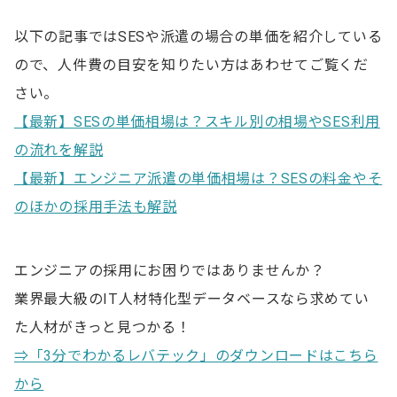
3.対応してもらえる範囲を確認する
以下の記事ではSESや派遣の場合の単価を紹介している
4.保守・運用費用を考慮に入れる
ので、人件費の目安を知りたい方はあわせてご覧くだ
さい。
5.担当者とのコミュニケーションに問題がないか確か
める
【最新】SESの単価相場は？スキル別の相場やSES利用
の流れを解説
システム開発の外注費用に関するよくある質問
【最新】エンジニア派遣の単価相場は？SESの料金やそ
Q. システム開発にかかる費用の相場はいくらです
のほかの採用手法も解説
か？
Q. システム開発の1人月の相場はいくらですか？
エンジニアの採用にお困りではありませんか？
Q.システム開発の外注費用を抑えるには？
業界最大級のIT人材特化型データベースなら求めてい
た人材がきっと見つかる！
⇒「3分でわかるレバテック」のダウンロードはこちら
から