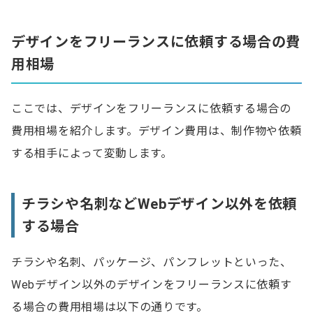
グラフィックデザイナー
UI/UXデザイナー
デザインをフリーランスに依頼する場合の費
DTPデザイナー
用相場
イラストレーター
ここでは、デザインをフリーランスに依頼する場合の
デザインの制作費用を抑える4つのポイント
費用相場を紹介します。デザイン費用は、制作物や依頼
1. デザインの方向性を決めデザイン案を作成してお
する相手によって変動します。
く
2. 素材・文章を用意しておく
チラシや名刺などWebデザイン以外を依頼
3. デザイナーの知名度の高さにこだわらない
する場合
4. 複数のフリーランスを比較する
チラシや名刺、パッケージ、パンフレットといった、
フリーランスデザイナーに業務を依頼する際の手順
Webデザイン以外のデザインをフリーランスに依頼す
る場合の費用相場は以下の通りです。
相談や見積もりの依頼をする