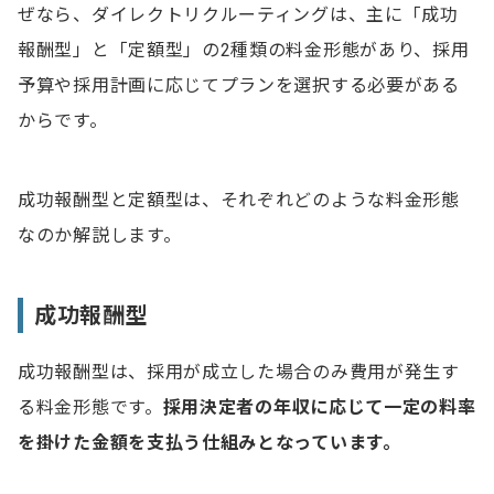
ぜなら、ダイレクトリクルーティングは、主に「成功
【4ヶ月で3名の内定承諾】課題の組織拡大に進展あ
り
報酬型」と「定額型」の2種類の料金形態があり、採用
ローコストで自社に合う候補者にアプローチ
予算や採用計画に応じてプランを選択する必要がある
からです。
導入・運用コストを抑えながらハイスキル人材を確
保
成功報酬型と定額型は、それぞれどのような料金形態
ダイレクトリクルーティングサービスの選び方
なのか解説します。
採用ターゲットが利用するサービスを選ぶ
採用人数と採用活動期間を考慮してプランを選ぶ
成功報酬型
必要な機能・サービスがあるかを確認する
成功報酬型は、採用が成立した場合のみ費用が発生す
ダイレクトリクルーティングの導入前にすべき準備
る料金形態です。
採用決定者の年収に応じて一定の料率
採用における課題を明確にする
を掛けた金額を支払う仕組みとなっています。
採用要件を定義する