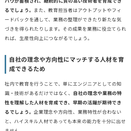
2.現場の状況に合わせて教育方法・担当を決める
ハウが蓄積され、継続的に質の高い技術者を育成でき
るでしょう。
また、教育担当者はアウトプットやフィ
3.社員のスキルやキャリアビジョンを把握し目標設定
をする
ードバックを通して、業務の整理ができたり新たな気
づきを得られたりします。その成果を業務に役立てられ
4.実践の場を設ける
れば、生産性向上につながるでしょう。
5.スキルマップを活用しレベルに合わせて業務を任せ
る
自社の理念や方向性にマッチする人材を育
エンジニアを教育するときの4つのポイント
成できるため
1.育成は長期的に実施する
社内で教育を行うことで、単にエンジニアとしての知
2.教育担当者が学ぶ機会を設ける
識・技術があるだけではなく、
自社の理念や業務の特
3.報連相を徹底して相談しやすい環境をつくる
性を理解した人材を育成でき、早期の活躍が期待でき
4.自主的に学べる環境を用意する
るでしょう。
企業理念や方向性、業務特性が合わない
と、ハイスキル人材であっても本来の能力を十分に出せ
エンジニア教育に使える助成金と各コース概要
ません。