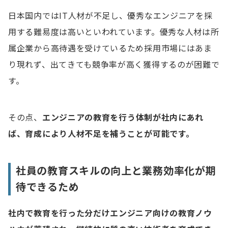
日本国内ではIT人材が不足し、優秀なエンジニアを採
コミュニケーションスキル
用する難易度は高いといわれています。優秀な人材は所
論理的思考力
属企業から高待遇を受けているため採用市場にはあま
り現れず、出てきても競争率が高く獲得するのが困難で
代表的なエンジニアの教育方法5選
す。
1.OJT
2.社内研修
その点、
エンジニアの教育を行う体制が社内にあれ
3.社内勉強会
ば、育成により人材不足を補うことが可能です。
4.社外研修
5.外部サービスの利用
社員の教育スキルの向上と業務効率化が期
待できるため
エンジニアを教育する5つのステップ
1.必要なスキルを明確化する
社内で教育を行った分だけエンジニア向けの教育ノウ