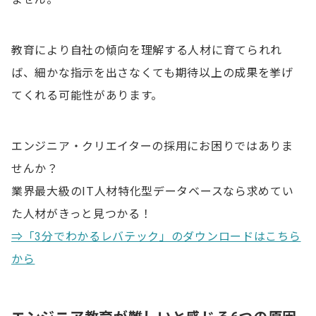
人材育成支援コース
教育訓練休暇等付与コース
教育により自社の傾向を理解する人材に育てられれ
人への投資促進コース
ば、細かな指示を出さなくても期待以上の成果を挙げ
てくれる可能性があります。
エンジニアの教育ができないときの対処法
エンジニアの教育に関するよくある質問
エンジニア・クリエイターの採用にお困りではありま
せんか？
Q.エンジニアを社内で教育するメリットは？
業界最大級のIT人材特化型データベースなら求めてい
Q.エンジニアを社内で教育するデメリットは？
た人材がきっと見つかる！
Q.エンジニアを教育する方法は？
⇒「3分でわかるレバテック」のダウンロードはこちら
から