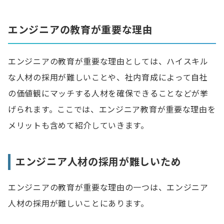
エンジニア教育が難しいと感じる6つの原因
1.教育体制が整っていない
エンジニアの教育が重要な理由
2.教育できる社員が足りない
3.教育に時間がかかる
エンジニアの教育が重要な理由としては、ハイスキル
な人材の採用が難しいことや、社内育成によって自社
4.教育の成果が見えにくい
の価値観にマッチする人材を確保できることなどが挙
5.育成したエンジニアが離職してしまう
げられます。ここでは、エンジニア教育が重要な理由を
6.中堅社員の自己研鑽へのモチベーションが低い
メリットも含めて紹介していきます。
エンジニアに教育すべき知識やスキル
エンジニア人材の採用が難しいため
ITの基礎知識
ソフトウェア開発に関する知識
エンジニアの教育が重要な理由の一つは、エンジニア
ハードウェア開発に関する知識
人材の採用が難しいことにあります。
プログラミングスキル