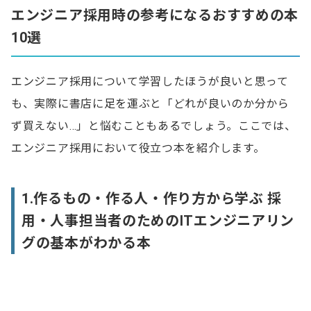
書: ～ダイレクトリクルーティングの始め方～
エンジニア採用時の参考になるおすすめの本
10選
5.優れた技術者の集まる会社にする方法 ソフトウェ
ア開発者採用ガイド
6.エンジニアのためのマネジメントキャリアパス ―テ
エンジニア採用について学習したほうが良いと思って
ックリードからCTOまでマネジメントスキル向上ガ
も、実際に書店に足を運ぶと「どれが良いのか分から
イド
ず買えない…」と悩むこともあるでしょう。ここでは、
7.全産業「デジタル化」時代の日本創生戦略
エンジニア採用において役立つ本を紹介します。
8.上位校＆優秀層の学生を採用するための最新常識
9.ゼロからわかる新卒エンジニア採用マニュアル
1.作るもの・作る人・作り方から学ぶ 採
10.40歳からの「転職格差」 まだ間に合う人、もう手
用・人事担当者のためのITエンジニアリン
遅れな人
グの基本がわかる本
エンジニア採用で採用担当者が本を読むべき理由
本の知識をエンジニア採用で活かす方法