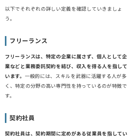
以下でそれぞれの詳しい定義を確認していきましょ
メリット
う。
デメリット
フリーランスと契約社員、コストを削減できるのは？
フリーランス
フリーランスにかかる費用
フリーランスは、特定の企業に属さず、個人として企
契約社員にかかる費用
業などと業務委託契約を結び、収入を得る人を指して
います。
一般的には、スキルを武器に活躍する人が多
フリーランスと契約社員どちらを採用するか迷ったら？
く、特定の分野の高い専門性を持っているのが特徴で
契約社員がおすすめの場合
す。
フリーランスがおすすめの場合
契約社員
フリーランスと契約するときの注意点
契約社員は、契約期間に定めがある従業員を指してい