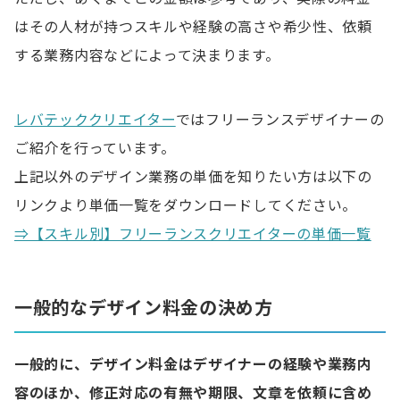
株式会社出前館
はその人材が持つスキルや経験の高さや希少性、依頼
する業務内容などによって決まります。
デザイナーへの業務委託や相場に関する質問
Q.デザイナーに業務委託するときの相場は？
レバテッククリエイター
ではフリーランスデザイナーの
Q.デザインを外注したい場合の依頼先は？
ご紹介を行っています。
上記以外のデザイン業務の単価を知りたい方は以下の
リンクより単価一覧をダウンロードしてください。
⇒【スキル別】フリーランスクリエイターの単価一覧
一般的なデザイン料金の決め方
一般的に、デザイン料金はデザイナーの経験や業務内
容のほか、修正対応の有無や期限、文章を依頼に含め