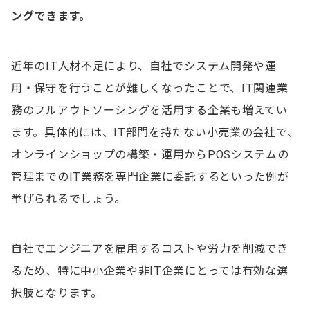
コア業務に集中できる
ングできます。
業務を効率化できる
近年のIT人材不足により、自社でシステム開発や運
エンジニアのアウトソーシングを活用するデメリット
用・保守を行うことが難しくなったことで、IT関連業
社内に技術やノウハウが蓄積されにくい
務のフルアウトソーシングを活用する企業も増えてい
情報漏洩のリスクがある
ます。具体的には、IT部門を持たない小売業の会社で、
業務の進捗を把握しにくい
オンラインショップの構築・運用からPOSシステムの
管理までのIT業務を専門企業に委託するといった例が
アウトソーシングを行う際に注意すべきポイント
挙げられるでしょう。
アウトソーシングの導入目的や依頼範囲を定義する
依頼先の選定基準を明確にする
自社でエンジニアを雇用するコストや労力を削減でき
双方の責任範囲を定める
るため、特に中小企業や非IT企業にとっては有効な選
択肢となります。
エンジニアのアウトソーシングでよくある質問