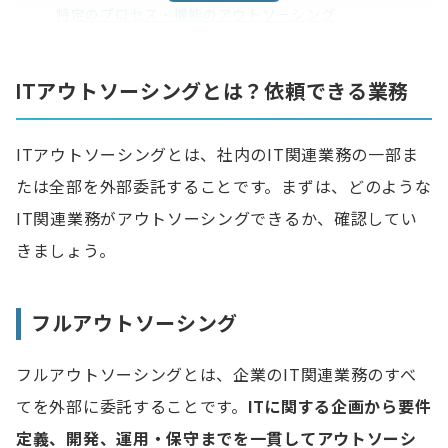
特定のプロセス・機能のアウトソーシング
ITアウトソーシングの主な発注先
ITアウトソーシングとは？依頼できる業務
企業への委託（ベンダー型）
個人（フリーランス）への委託
ITアウトソーシングとは、社内のIT関連業務の一部ま
たは全部を外部委託することです。まずは、どのような
フリーランスを活用したITアウトソーシングの事例
IT関連業務がアウトソーシングできるか、確認してい
WAmazing株式会社｜自社が理想する人材を確保
きましょう。
株式会社STANDS｜開発スピードが2倍以上に
株式会社リコー｜採用が難しいSaaS人材が参画
フルアウトソーシング
エンジニアのアウトソーシングを活用するメリット
フルアウトソーシングとは、企業のIT関連業務のすべ
てを外部に委託することです。
ITに関する企画から要件
採用・教育コストを削減できる
定義、開発、運用・保守までを一貫してアウトソーシ