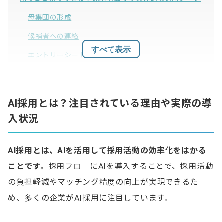
母集団の形成
候補者への連絡
すべて表示
エントリーシートや履歴書の評価
候補者との相性チェック
面接の自動化
AI採用とは？注目されている理由や実際の導
候補者のデータの整理
入状況
企業がAI採用を導入する3つのメリット
1.採用担当者の業務負担を削減できる
AI採用とは、AIを活用して採用活動の効率化をはかる
ことです。
採用フローにAIを導入することで、採用活動
2.コスト削減につながる
の負担軽減やマッチング精度の向上が実現できるた
3.客観的な基準により公平な評価ができる
め、多くの企業がAI採用に注目しています。
AIの弱点は？AI採用を成功に導くためのポイント