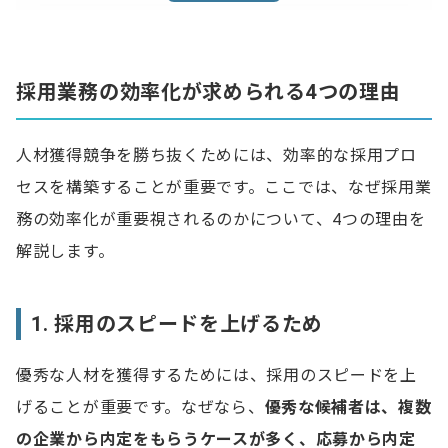
採用業務の効率化を進める手順
1. 現状の採用プロセスを確認する
採用業務の効率化が求められる4つの理由
2. 採用プロセスごとに業務の課題を見つける
3. 定期的に効果測定を行い改善を繰り返す
人材獲得競争を勝ち抜くためには、効率的な採用プロ
セスを構築することが重要です。ここでは、なぜ採用業
【課題別】採用業務を効率化する方法
務の効率化が重要視されるのかについて、4つの理由を
母集団形成がうまくいかない場合
解説します。
採用要件（評価基準）が曖昧な場合
面接の日程調整が難しい場合
1. 採用のスピードを上げるため
コミュニケーション量が膨大な場合
優秀な人材を獲得するためには、採用のスピードを上
げることが重要です。なぜなら、
優秀な候補者は、複数
採用業務の効率化を成功させるためのポイント
の企業から内定をもらうケースが多く、応募から内定