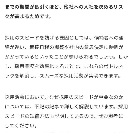
一部の業務は自動化を徹底する
までの期間が長引くほど、他社への入社を決めるリス
社内の関係部署と連携して採用業務を進める
クが高まるためです。
採用マーケティングを導入する
採用のスピードを妨げる要因としては、候補者への連
採用業務の効率化に関するよくある質問
絡が遅い、面接日程の調整や社内の意思決定に時間が
Q. 採用業務において、一般的によくある課題は何で
かかっているといったことが挙げられるでしょう。しか
すか？
し、採用業務を効率化することで、これらのボトルネ
Q. 採用業務の効率化に有効な手段はありますか？
ックを解消し、スムーズな採用活動が実現できます。
採用活動において、なぜ採用のスピードが重要なのか
については、下記の記事で詳しく解説しています。採用
スピードの短縮方法も説明しているので、ぜひ参考に
してください。