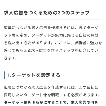
タイトル：自社の魅力が伝わるキャッチコピーをつ
ける
求人広告をつくるための3つのステップ
職種名：仕事の内容が想像できる職種名にする
募集理由：求職者が納得できる背景を説明する
応募につながる求人広告を作成するには、まずターゲ
ット層を定め、ターゲットが魅力に感じる自社の特徴
求める人物像：応募資格、必要スキルは具体的に書
く
を洗い出す必要があります。ここでは、求職者に魅力を
感じてもらえる求人広告を作るステップを紹介してい
会社説明：自社のリアルな情報を伝える
きます。
写真：職場の雰囲気を伝える
【法律注意】NGな求人広告の書き方4パターン
1.ターゲットを設定する
1.年齢を制限する表現
応募につながる求人広告を作成するには、まず最初に
2.性差別につながる表現
採用したいターゲット像を明確にする必要があります。
3.特定の属性を差別する表現
ターゲット像を明らかにすることで、求人広告で何を