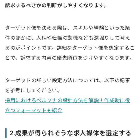
4.最低賃金を満たさない記載
訴求するべきかの判断がしやすくなります。
求人票に必ず明記するべき項目
ターゲット像を決める際は、スキルや経験といった条
業務内容
件のほかに、人柄や転職の動機なども深堀りして考え
契約期間
るのがポイントです。詳細なターゲット像を想定するこ
試用期間
とで、訴求する内容の優先順位をつけやすくなります。
就業場所
ターゲットの詳しい設定方法については、以下の記事
就業時間
を参考にしてください。
休憩時間
採用におけるペルソナの設計方法を解説！作成時に役
休日
立つフォーマットも紹介
時間外労働
賃金
2.成果が得られそうな求人媒体を選定する
加入保険