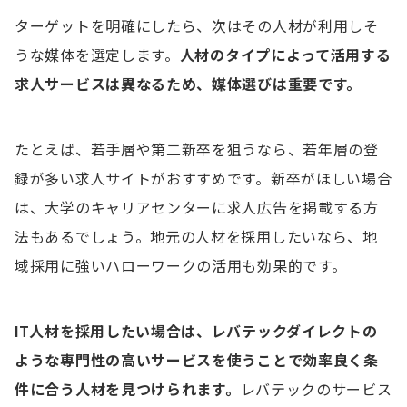
ターゲットを明確にしたら、次はその人材が利用しそ
受動喫煙防止措置
うな媒体を選定します。
人材のタイプによって活用する
募集者の氏名または名称
求人サービスは異なるため、媒体選びは重要です。
派遣労働者として雇用する場合の説明
たとえば、若手層や第二新卒を狙うなら、若年層の登
求人広告の書き方に関するよくある質問
録が多い求人サイトがおすすめです。新卒がほしい場合
Q.求人広告には何を書けば良い？
は、大学のキャリアセンターに求人広告を掲載する方
Q.年齢・性別を限定した求人募集はできる？
法もあるでしょう。地元の人材を採用したいなら、地
Q.応募につながる求人広告の書き方は？
域採用に強いハローワークの活用も効果的です。
IT人材を採用したい場合は、レバテックダイレクトの
ような専門性の高いサービスを使うことで効率良く条
件に合う人材を見つけられます。
レバテックのサービス