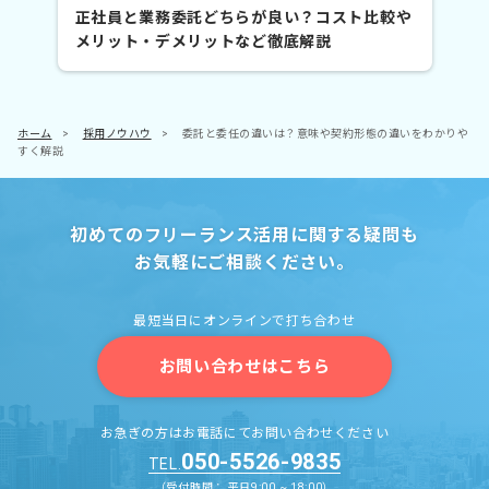
正社員と業務委託どちらが良い？コスト比較や
メリット・デメリットなど徹底解説
ホーム
>
採用ノウハウ
>
委託と委任の違いは？意味や契約形態の違いをわかりや
すく解説
初めてのフリーランス活用に関する疑問も
お気軽にご相談ください。
最短当日にオンラインで打ち合わせ
お問い合わせはこちら
お急ぎの方はお電話にてお問い合わせください
050-5526-9835
TEL.
（受付時間： 平日9:00 ~ 18:00）