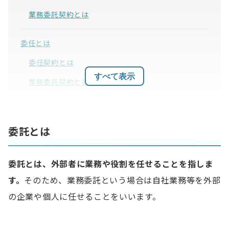
業務委託契約とは
委任とは
委任契約とは
すべて表示
業務委託契約と委任契約の違い
委任契約と他の契約形態の違い
委託とは
委任契約と準委任契約の違い
委任契約と請負契約の違い
委託とは、外部者に業務や役割を任せることを指しま
委任契約で押さえておきたいポイント
す。
そのため、業務委託という場合は自社業務等を外部
の企業や個人に任せることをいいます。
契約書で明記すべき項目を把握する
契約書作成時の費用について理解しておく