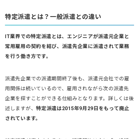
特定派遣廃止には経過措置が存在した
特定派遣とは？一般派遣との違い
特定派遣廃止がIT業界に与えた影響とは
IT業界での特定派遣とは、エンジニアが派遣元
企業
と
準委任契約や請負契約への切り替えが増えた
常用雇用の契約を結び、派遣先企業に派遣されて業務
SESの活用が増え始めた
を行う働き方です。
IT業界の今後はどうなる？
派遣先企業での派遣期間終了後も、派遣元会社での雇
特定派遣に関するよくある質問
用関係は続いているので、雇用されながら次の派遣先
Q.特定派遣とは？
企業を探すことができる仕組みとなります。詳しくは後
述しますが、
特定派遣は2015年9月29日をもって廃止
Q.特定派遣はなぜ廃止された？
されています。
Q.特定派遣の廃止がIT業界に与えた影響は？