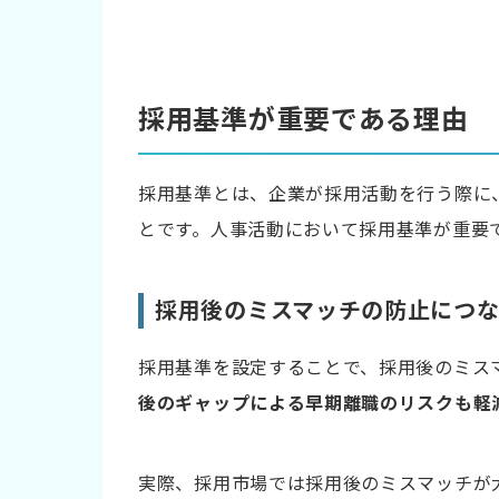
1. 経営層や現場部門の意見を収集する
2. 求める人物像を定義する
3. 具体的な評価項目と評価基準を設計する
採用基準が重要である理由
採用基準で必ず押さえるべき3つの評価項目
採用基準とは、企業が採用活動を行う際に
1. 必要なスキルや経験
とです。人事活動において採用基準が重要
2. 行動特性（コンピテンシー）
3. 価値観や考え方
採用後のミスマッチの防止につ
採用基準を設定する上での注意点
採用基準を設定することで、採用後のミス
法令を遵守し公正な選考を実施する
後のギャップによる早期離職のリスクも軽
具体的な評価項目を設定する
採用市場の変化に合わせて採用基準を定期
実際、採用市場では採用後のミスマッチが