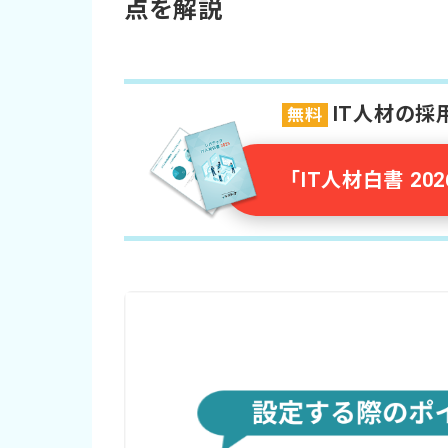
点を解説
IT人材の
無料
「IT人材白書 2