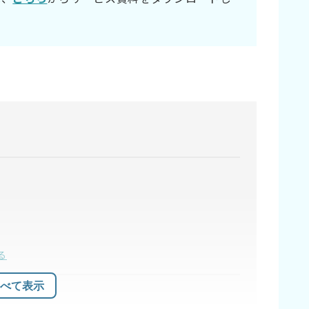
る
べて表示