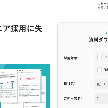
お急ぎ
お問い
ニア採用に失
\
資料ダウ
フ
採用対象
*
派
貴社名
*
ご担当者名
*