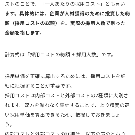
ストのことで、「一人あたりの採用コスト」とも言い
4. 採用チャネルを見直す
ます。
具体的には、企業が人材獲得のために投資した総
5. 選考プロセスを改善する
額（採用コストの総額）を、実際の採用人数で割った
6. フリーランスを活用する
金額を指します。
フリーランスの活用で採用単価削減を図る企業は53.7％
計算式は「採用コストの総額 ÷ 採用人数」です。
フリーランスエージェントを活用した採用事例
採用単価を正確に算出するためには、採用コストを詳
【週4から週5の契約へ】自社に合う人材を獲得
細に把握することが重要です。
【4年間フルタイムで参画】組織に必要な存在を確保
採用コストは内部コストと外部コストの2種類に大別さ
れます。双方を漏れなく集計することで、より精度の高
採用単価に関するよくある質問
い採用単価を算出できるため、把握しておきましょ
採用単価相場はいくらですか？
う。
採用単価を削減するにはどうしたら良いですか？
内部コストと外部コストの詳細は、以下の表のとおり