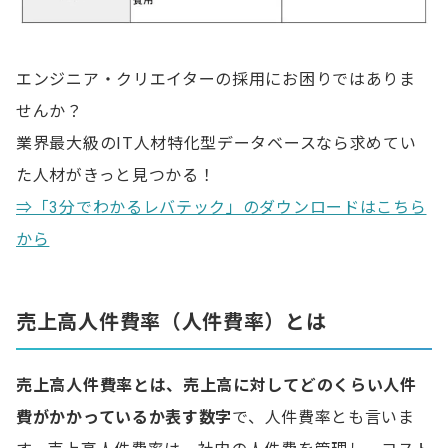
人件費に関するよくある質問
Q.売上高人件費率の計算方法は？
エンジニア・クリエイターの採用にお困りではありま
Q.人件費の種類は？
せんか？
Q.人件費の削減方法は？
業界最大級のIT人材特化型データベースなら求めてい
た人材がきっと見つかる！
⇒「3分でわかるレバテック」のダウンロードはこちら
から
売上高人件費率（人件費率）とは
売上高人件費率とは、売上高に対してどのくらい人件
費がかかっているか表す数字
で、人件費率とも言いま