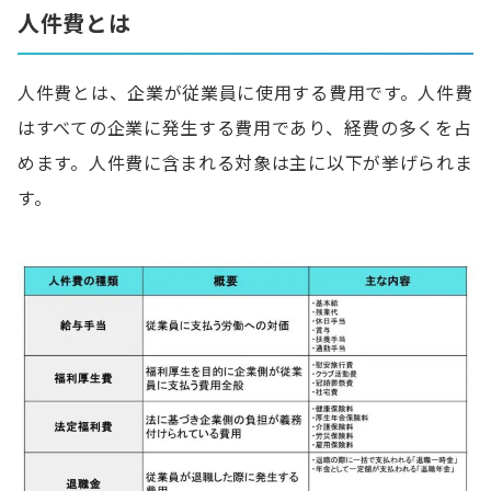
人件費とは
人件費の削減方法
人件費とは、企業が従業員に使用する費用です。人件費
残業を減らす
はすべての企業に発生する費用であり、経費の多くを占
業務フローの見直しで無駄な作業を省く
めます。人件費に含まれる対象は主に以下が挙げられま
最新設備やシステムなどを導入する
す。
人事評価制度を見直し生産性向上を図る
コスト削減を見越した人材確保を行う
人員を削減する
人件費以外でのコスト削減方法
サービス・商品の価値・価格を見直し売上を上げる
消耗品費・水道光熱費を節約する