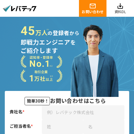
お問い合わせ
資料DL
45
※1
万人
登録者
の
から
即戦力エンジニア
を
ご紹介します
お問い合わせはこちら
簡単30秒！
貴社名
*
ご担当者名
*