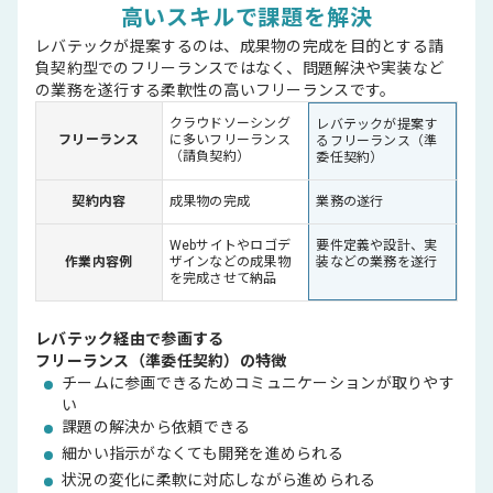
高いスキルで課題を解決
レバテックが提案するのは、成果物の完成を目的とする請
負契約型でのフリーランスではなく、問題解決や実装など
の業務を遂行する柔軟性の高いフリーランスです。
クラウドソーシング
レバテックが提案す
に多いフリーランス
フリーランス
るフリーランス（準
（請負契約）
委任契約）
契約内容
成果物の完成
業務の遂行
Webサイトやロゴデ
要件定義や設計、実
作業内容例
ザインなどの成果物
装などの業務を遂行
を完成させて納品
レバテック経由で参画する
フリーランス（準委任契約）の特徴
チームに参画できるためコミュニケーションが取りやす
い
課題の解決から依頼できる
細かい指示がなくても開発を進められる
状況の変化に柔軟に対応しながら進められる