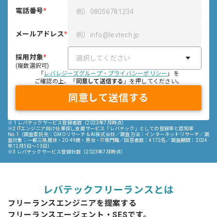
電話番号
*
メールアドレス
*
採用対象
*
選択してください
(複数選択可)
「
レバレジーズグループ・プライバシーポリシー
」を
ご確認の上、「
同意して送信する
」を押してください。
同意して送信する
※
1 レバテックサービス登録者数（2023年7月時点）
※2 ITエンジニア向け仕事探し支援サービス「レバテック」としての登録率と認知率
No.1（調査委託先：GMOリサーチ＆AI株式会社／調査方法：インターネットリサーチ／調
査対象：一都三県居住・20-49歳・男女・IT専門職／回答者数：4172名／調査期間：2024
年12月5日～13日）
※3 レバテックサービス登録社数（2023年7月時点）
レバテックフリーランスとは
フリーランスエンジニアを提案する
フリーランスエージェント・SESです。