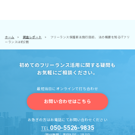
ホーム
>
調査レポート
>
フリーランス保護新法施行目前、 法の概要を知るITフリ
ーランスは約2割
初めてのフリーランス活用に関する疑問も
お気軽にご相談ください。
最短当日にオンラインで打ち合わせ
お問い合わせはこちら
お急ぎの方はお電話にてお問い合わせください
050-5526-9835
TEL.
（受付時間： 平日9:00 ~ 18:00）