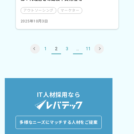
アウトソーシング
マーケター
2025年10月3日
投
1
2
3
…
11
稿
の
ペ
ー
ジ
送
り
IT人材採用なら
多様なニーズにマッチする人材をご提案