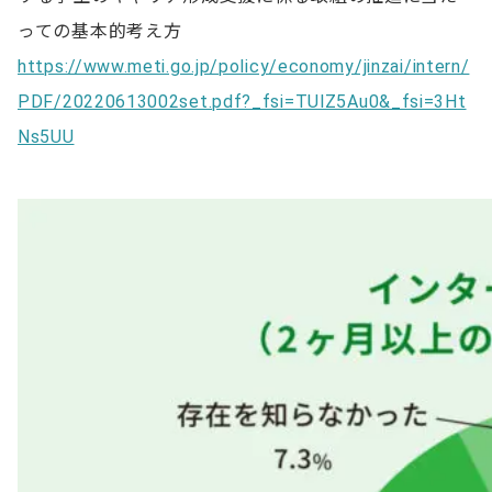
っての基本的考え方
https://www.meti.go.jp/policy/economy/jinzai/intern/
PDF/20220613002set.pdf?_fsi=TUlZ5Au0&_fsi=3Ht
Ns5UU