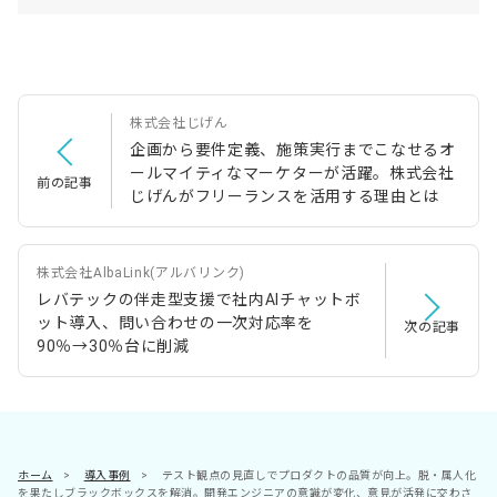
株式会社じげん
企画から要件定義、施策実行までこなせるオ
ールマイティなマーケターが活躍。株式会社
前の記事
じげんがフリーランスを活用する理由とは
株式会社AlbaLink(アルバリンク)
レバテックの伴走型支援で社内AIチャットボ
ット導入、問い合わせの一次対応率を
次の記事
90％→30％台に削減
ホーム
>
導入事例
>
テスト観点の見直しでプロダクトの品質が向上。脱・属人化
を果たしブラックボックスを解消。開発エンジニアの意識が変化、意見が活発に交わさ