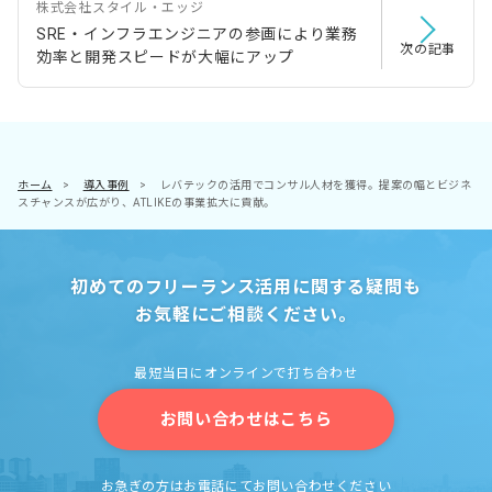
株式会社スタイル・エッジ
SRE・インフラエンジニアの参画により業務
次の記事
効率と開発スピードが大幅にアップ
ホーム
>
導入事例
>
レバテックの活用でコンサル人材を獲得。提案の幅とビジネ
スチャンスが広がり、ATLIKEの事業拡大に貢献。
初めてのフリーランス活用に関する疑問も
お気軽にご相談ください。
最短当日にオンラインで打ち合わせ
お問い合わせはこちら
お急ぎの方はお電話にてお問い合わせください