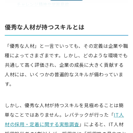
チャレンジ精神や学習意欲
採用候補者のスキルを見極める方法
優秀な人材が持つスキルとは
採用基準を明確にする
質問シートを作成する
「優秀な人材」と一言でいっても、その定義は企業や職
現場のエンジニアが面接に同席する
種によってさまざまです。しかし、どのような環境でも
共通して高く評価され、企業の成長に大きく貢献する
面接でプレゼンテーションしてもらう
人材には、いくつかの普遍的なスキルが備わっていま
技術テストを実施する
す。
適性テストを実施する
しかし、優秀な人材が持つスキルを見極めることは簡
面接で質問しておきたい内容5選
単なことではありません。レバテックが行った「
IT人
1.過去のプロジェクトの経験や実績
材の採用・定着に関する実態調査
」によると、IT人材
2.トラブルが発生した場合どのように対処するか