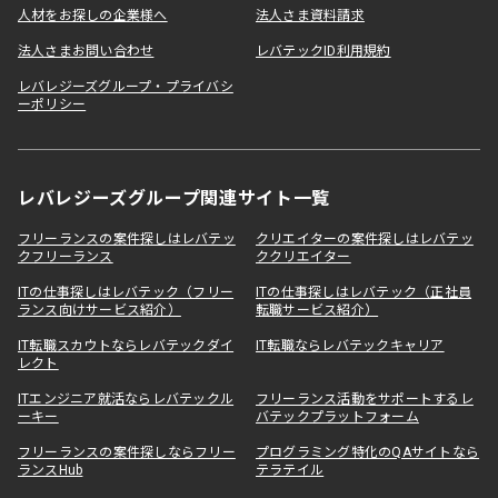
人材をお探しの企業様へ
法人さま資料請求
法人さまお問い合わせ
レバテックID利用規約
レバレジーズグループ・プライバシ
ーポリシー
レバレジーズグループ関連サイト一覧
フリーランスの案件探しはレバテッ
クリエイターの案件探しはレバテッ
クフリーランス
ククリエイター
ITの仕事探しはレバテック（フリー
ITの仕事探しはレバテック（正社員
ランス向けサービス紹介）
転職サービス紹介）
IT転職スカウトならレバテックダイ
IT転職ならレバテックキャリア
レクト
ITエンジニア就活ならレバテックル
フリーランス活動をサポートするレ
ーキー
バテックプラットフォーム
フリーランスの案件探しならフリー
プログラミング特化のQAサイトなら
ランスHub
テラテイル