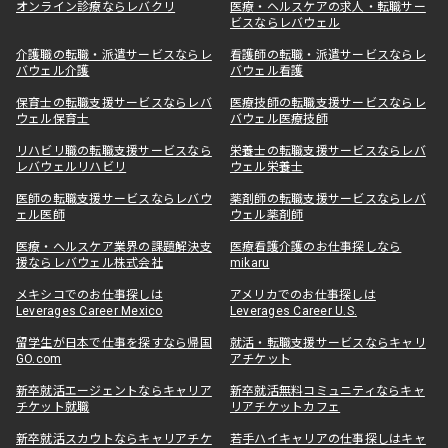
オンライン診療ならレバクリ
医療・ヘルスケアの求人・転職サー
ビスならレバウェル
介護職の転職・派遣サービスならレ
看護師の転職・派遣サービスならレ
バウェル介護
バウェル看護
保育士の転職支援サービスならレバ
医療技師の転職支援サービスならレ
ウェル保育士
バウェル医療技師
リハビリ職の転職支援サービスなら
栄養士の転職支援サービスならレバ
レバウェルリハビリ
ウェル栄養士
医師の転職支援サービスならレバウ
薬剤師の転職支援サービスならレバ
ェル医師
ウェル薬剤師
医療・ヘルスケア業界の課題解決支
医療看護介護のお仕事探しなら
援ならレバウェル株式会社
mikaru
メキシコでのお仕事探しは
アメリカでのお仕事探しは
Leverages Career Mexico
Leverages Career U.S.
留学生が日本で仕事を探すなら帰国
就活・転職支援サービスならキャリ
GO.com
アチケット
新卒就活エージェントならキャリア
新卒就活無料コミュニティならキャ
チケット就職
リアチケットカフェ
新卒就活スカウトならキャリアチケ
若手ハイキャリアの仕事探しはキャ