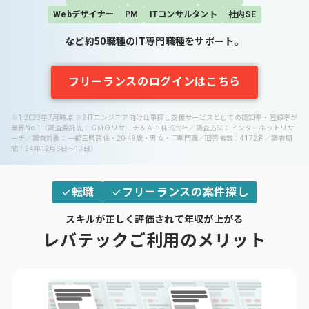
Webデザイナー
PM
ITコンサルタント
社内SE
など約50職種のIT専門職種をサポート。
フリーランスのログインはこちら
※1 2023年7月時点 ※2 ITエンジニア向け仕事探し支援サービスとしての認知率・登録率が
業界No.1（調査委託先：ＧＭＯリサーチ＆ＡＩ株式会社／調査方法：インターネットリサ
ーチ／調査対象：一都三県居住・20-49歳・男女・IT専門職／回答者数：4172名／調査期
間：24年12月5日～13日）
転職
フリーランスの案件探し
スキルが正しく評価されて年収が上がる
レバテックご利用のメリット