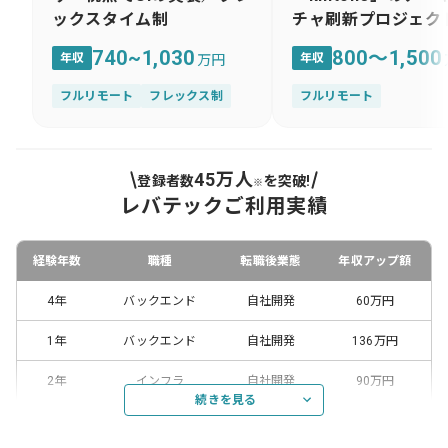
ックスタイム制
チャ刷新プロジェク
740~1,030
800～1,500
年収
年収
万円
フルリモート
フレックス制
フルリモート
45万人
登録者数
を突破!
※
レバテックご利用実績
経験年数
職種
転職後業態
年収アップ額
4年
バックエンド
自社開発
60万円
1年
バックエンド
自社開発
136万円
2年
インフラ
自社開発
90万円
続きを見る
4年
フロントエンド
受託開発
50万円