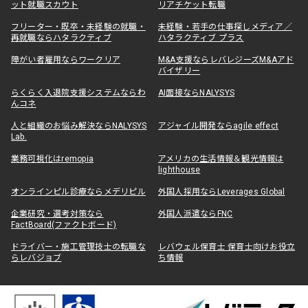
ット就職スカウト
リアチケット転職
フリーター・既卒・未経験の就職・
未経験・若手の仕事探しメディア／
再就職ならハタラクティブ
ハタラクティブ プラス
障がい者雇用ならワークリア
M&A支援ならレバレジーズM&Aアド
バイザリー
らくらく入退院支援システムならわ
AI面接ならNALYSYS
んコネ
人と組織のお悩み解決ならNALYSYS
アジャイル開発ならagile effect
Lab.
業務可視化はremopia
アメリカの生活情報＆観光情報は
lighthouse
オンラインピル診療ならメデリピル
外国人採用ならLeverages Global
企業研究・選考対策なら
外国人派遣ならFNC
FactBoard(ファクトボード)
ドライバー・施工管理技士の転職な
レバウェル保育士 保育士向けお役立
らレバジョブ
ち情報