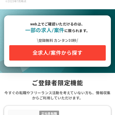
※2023年7月時点
10年
インフラ
受託開発
140万円
4年
社内SE
自社開発
58万円
web上でご確認いただけるのは、
閉じる
一部の求人/案件
に限られます。
登録無料 カンタン30秒
全求人/案件から探す
ご登録者限定機能
今すぐの転職やフリーランス活動を考えていない方も、情報収集
からご利用していただけます。
正社員転職