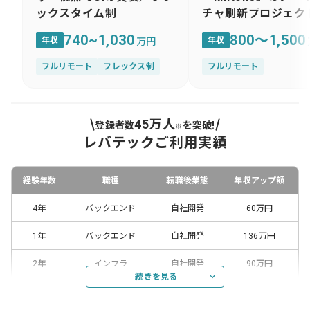
ックスタイム制
チャ刷新プロジェク
740~1,030
800～1,500
年収
年収
万円
フルリモート
フレックス制
フルリモート
45万人
登録者数
を突破!
※
レバテックご利用実績
経験年数
職種
転職後業態
年収アップ額
4年
バックエンド
自社開発
60万円
1年
バックエンド
自社開発
136万円
2年
インフラ
自社開発
90万円
続きを見る
4年
フロントエンド
受託開発
50万円