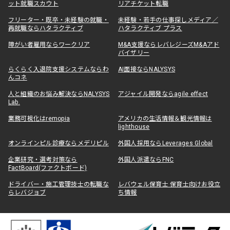
ット就職スカウト
リアチケット転職
フリーター・既卒・未経験の就職・
未経験・若手の仕事探しメディア／
再就職ならハタラクティブ
ハタラクティブ プラス
障がい者雇用ならワークリア
M&A支援ならレバレジーズM&Aアド
バイザリー
らくらく入退院支援システムならわ
AI面接ならNALYSYS
んコネ
人と組織のお悩み解決ならNALYSYS
アジャイル開発ならagile effect
Lab.
業務可視化はremopia
アメリカの生活情報＆観光情報は
lighthouse
オンラインピル診療ならメデリピル
外国人採用ならLeverages Global
企業研究・選考対策なら
外国人派遣ならFNC
FactBoard(ファクトボード)
ドライバー・施工管理技士の転職な
レバウェル保育士 保育士向けお役立
らレバジョブ
ち情報