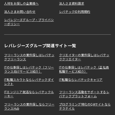
人材をお探しの企業様へ
法人さま資料請求
法人さまお問い合わせ
レバテックID利用規約
レバレジーズグループ・プライバシ
ーポリシー
レバレジーズグループ関連サイト一覧
フリーランスの案件探しはレバテッ
クリエイターの案件探しはレバテッ
クフリーランス
ククリエイター
ITの仕事探しはレバテック（フリー
ITの仕事探しはレバテック（正社員
ランス向けサービス紹介）
転職サービス紹介）
IT転職スカウトならレバテックダイ
IT転職ならレバテックキャリア
レクト
ITエンジニア就活ならレバテックル
フリーランス活動をサポートするレ
ーキー
バテックプラットフォーム
フリーランスの案件探しならフリー
プログラミング特化のQAサイトなら
ランスHub
テラテイル