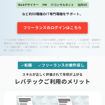
Webデザイナー
PM
ITコンサルタント
社内SE
など約50職種のIT専門職種をサポート。
フリーランスのログインはこちら
※1 2023年7月時点 ※2 ITエンジニア向け仕事探し支援サービスとしての認知率・登録率が
業界No.1（調査委託先：ＧＭＯリサーチ＆ＡＩ株式会社／調査方法：インターネットリサ
ーチ／調査対象：一都三県居住・20-49歳・男女・IT専門職／回答者数：4172名／調査期
間：24年12月5日～13日）
転職
フリーランスの案件探し
スキルが正しく評価されて年収が上がる
レバテックご利用のメリット