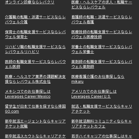
オンライン診療ならレバクリ
医療・ヘルスケアの求人・転職サー
ビスならレバウェル
介護職の転職・派遣サービスならレ
看護師の転職・派遣サービスならレ
バウェル介護
バウェル看護
保育士の転職支援サービスならレバ
医療技師の転職支援サービスならレ
ウェル保育士
バウェル医療技師
リハビリ職の転職支援サービスなら
栄養士の転職支援サービスならレバ
レバウェルリハビリ
ウェル栄養士
医師の転職支援サービスならレバウ
薬剤師の転職支援サービスならレバ
ェル医師
ウェル薬剤師
医療・ヘルスケア業界の課題解決支
医療看護介護のお仕事探しなら
援ならレバウェル株式会社
mikaru
メキシコでのお仕事探しは
アメリカでのお仕事探しは
Leverages Career Mexico
Leverages Career U.S.
留学生が日本で仕事を探すなら帰国
就活・転職支援サービスならキャリ
GO.com
アチケット
新卒就活エージェントならキャリア
新卒就活無料コミュニティならキャ
チケット就職
リアチケットカフェ
新卒就活スカウトならキャリアチケ
若手ハイキャリアの仕事探しはキャ