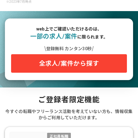
※2023年7月時点
10年
インフラ
受託開発
140万円
4年
社内SE
自社開発
58万円
web上でご確認いただけるのは、
閉じる
一部の求人/案件
に限られます。
登録無料 カンタン30秒
全求人/案件から探す
ご登録者限定機能
今すぐの転職やフリーランス活動を考えていない方も、情報収集
からご利用していただけます。
正社員転職