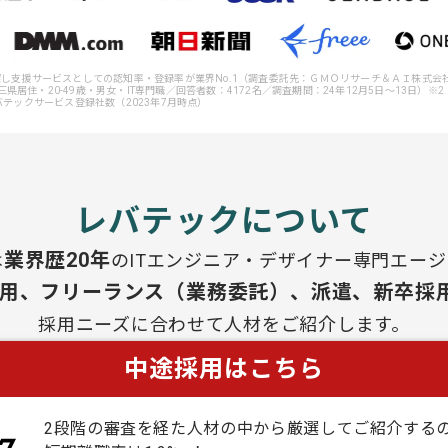
事探し支援サービスとしての認知率・登録率が業界No.1（調査委託先：ＧＭＯリサーチ＆ＡＩ株式
県居住・20-49歳・男女・IT専門職／回答者数：4172名／調査期間：24年12月5日～13日）
バテックサービス登録社数（2023年7月時点）
レバテックについて
業界歴20年
は
のITエンジニア・デザイナー専門エー
用、フリーランス（業務委託）、派遣、新卒採
採用ニーズに合わせて人材をご紹介します。
中途採用はこちら
2段階の審査を経た人材の中から厳選してご紹介する