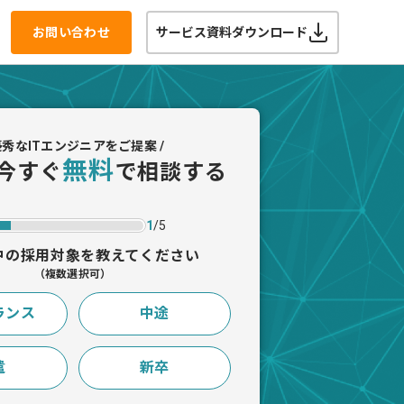
お問い合わせ
サービス資料ダウンロード
 優秀なITエンジニアをご提案 /
無料
今すぐ
で相談する
1
/5
中の採用対象を教えてください
（複数選択可）
ランス
中途
遣
新卒