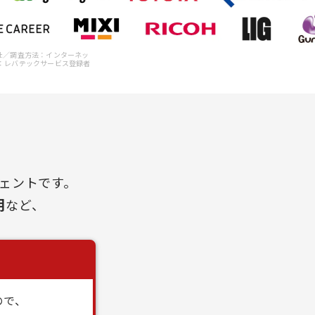
会社／調査方法：インターネッ
※2：レバテックサービス登録者
ジェントです。
用
など、
ので、