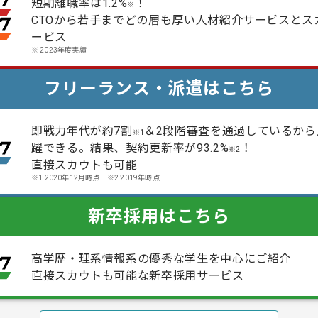
短期離職率は1.2%
！
※
CTOから若手までどの層も厚い人材紹介サービスとス
ービス
※
2023年度実績
フリーランス・派遣はこちら
即戦力年代が約7割
＆2段階審査を通過しているから
※1
躍できる。結果、契約更新率が93.2%
！
※2
直接スカウトも可能
※1 2020年12月時点 ※2 2019年時点
新卒採用はこちら
高学歴・理系情報系の優秀な学生を中心にご紹介
直接スカウトも可能な新卒採用サービス