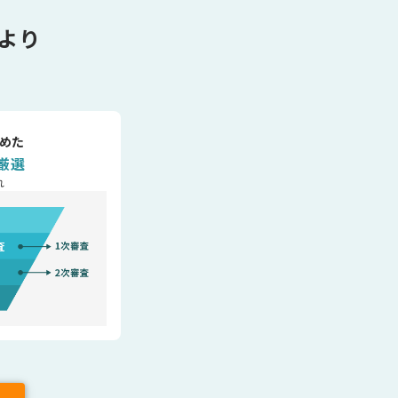
より
めた
厳選
れ