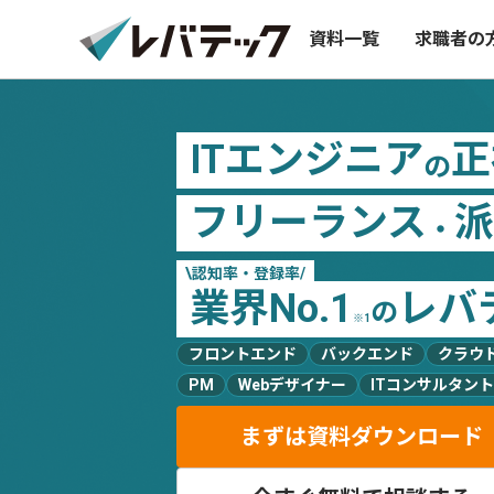
資料一覧
求職者の
ITエンジニア
正
の
フリーランス
派
・
\
認知率・登録率
/
業界No.1
レバ
の
※1
フロントエンド
バックエンド
クラウ
PM
Webデザイナー
ITコンサルタント
まずは資料ダウンロード