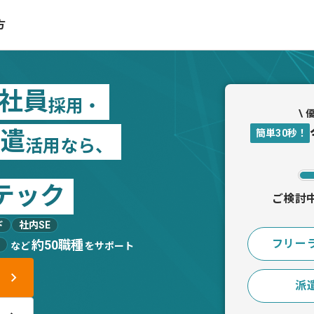
方
社員
採用・
\
遣
簡単30秒！
活用なら、
テック
ご検討
ド
社内SE
フリー
約50職種
など
をサポート
派