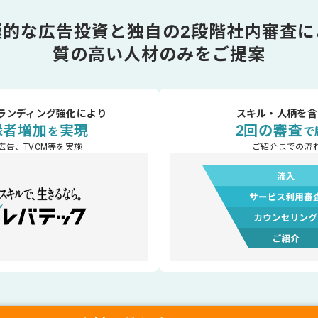
極的な広告投資と独自の2段階社内審査に
質の高い人材のみをご提案
ランディング強化により
スキル・人柄を含
録者増加
実現
2回の審査
を
で
広告、TVCM等を実施
ご紹介までの流