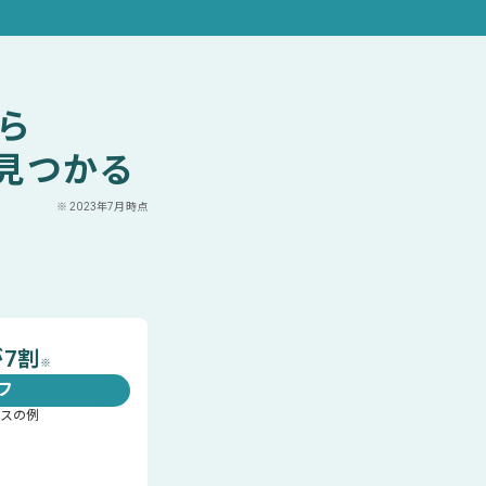
ら
見つかる
※
2023年7月時点
す
7割
※
フ
スの例