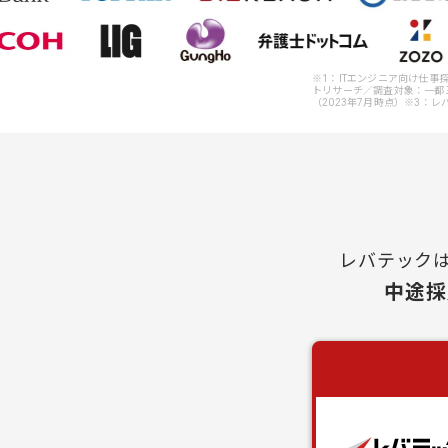
※1：ITエンジニア向け仕
トリサーチ／調査対象：一都三
（2023年7月時点）※3：レ
レバテック
中途採