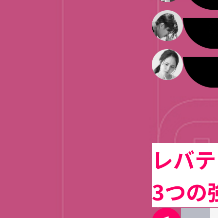
レバテ
3つの