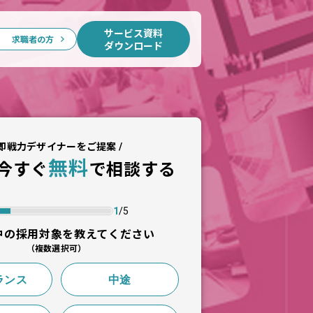
サービス資料

求職者の方
求職者の方
ダウンロード
 即戦力デザイナーをご提案 /
無料
今すぐ
で相談する
1
/
5
中の採用対象を教えてください
（複数選択可）
ランス
中途