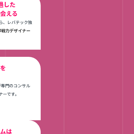
した

会える
ら、レバテック独
即戦力デザイナー
を

が専門のコンサル
ナーです。
ムは
