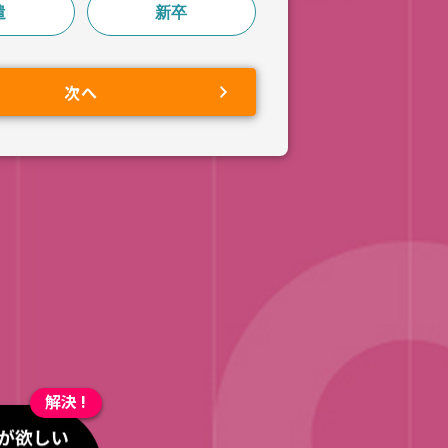
遣
新卒
次へ
次へ
解決 !