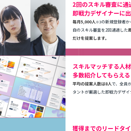
2回のスキル審査に通過
即戦力デザイナーに出
毎月5,000人
の新規登録者か
※3
自のスキル審査を2回通過した
だけを提案します。
スキルマッチする人材
多数紹介してもらえる
平均の提案人数は8人
で、全員
タントが厳選した即戦力デザイ
獲得までのリードタイ