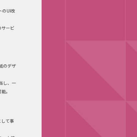
のUI改
のサービ
紙のデザ
当し、一
可能。
として事