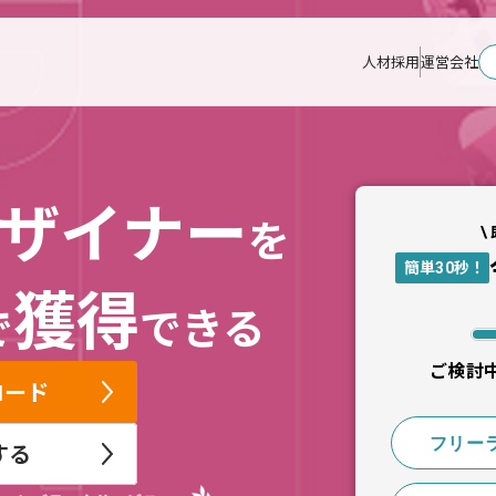
人材採用
運営会社
ザイナー
を
\
簡単30秒！
獲得
で
できる
ご検討
ロード
フリー
する