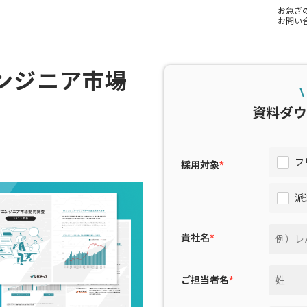
お急ぎ
お問い
エンジニア市場
\
資料ダウ
フ
採用対象
*
派
貴社名
*
ご担当者名
*