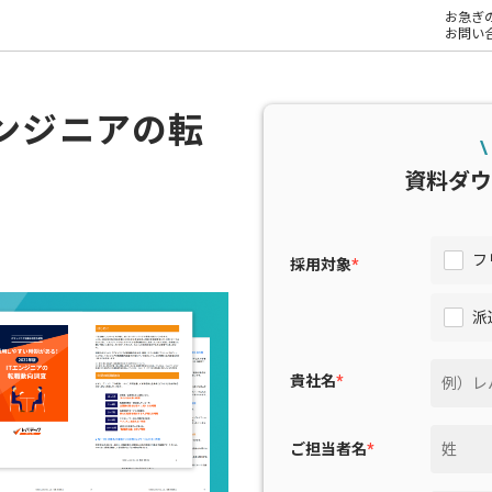
お急ぎ
お問い
エンジニアの転
\
資料ダウ
フ
採用対象
*
派
貴社名
*
ご担当者名
*