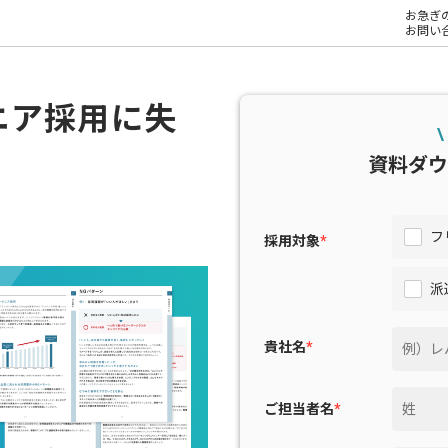
お急ぎ
お問い
ニア採用に失
\
資料ダウ
フ
採用対象
*
派
貴社名
*
ご担当者名
*