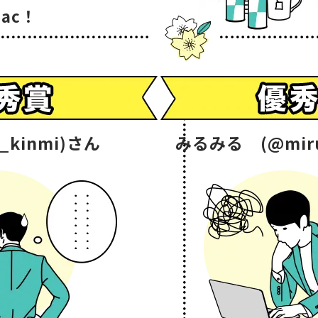
ac！
_kinmi)さん
みるみる (@miru