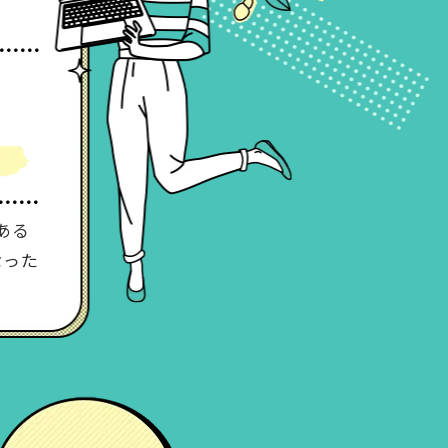
ある
なった